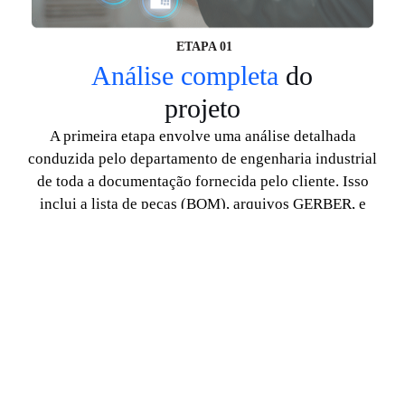
ETAPA 01
Análise completa
do
projeto
A primeira etapa envolve uma análise detalhada
conduzida pelo departamento de engenharia industrial
de toda a documentação fornecida pelo cliente. Isso
inclui a lista de peças (BOM), arquivos GERBER, e
roteiros de teste e/ou montagem. Durante essa fase,
nossa equipe de engenharia industrial cadastra
meticulosamente todas as partes e peças que irão
compor o produto do cliente no sistema ERP.
ETAPA 02