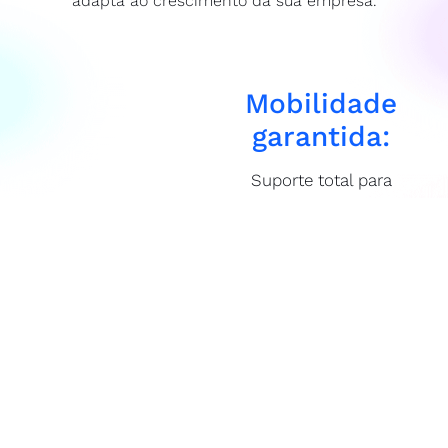
adapta ao crescimento da sua empresa.
Mobilidade
garantida:
Suporte total para
operações remotas
e híbridas.
Controle em
tempo real:
Dashboards
modulares que
oferecem