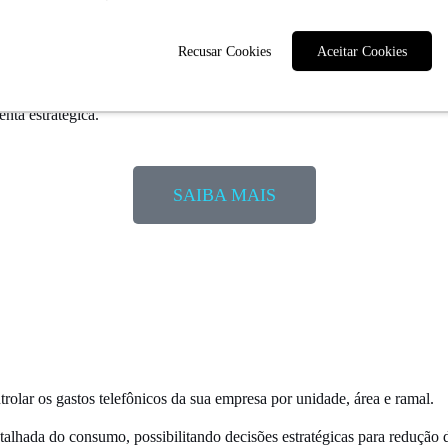
Recusar Cookies
Aceitar Cookies
 a
segurança
, a
rastreabilidade
e a
eficiência
nas comunicações.
menta
estratégica
.
SAIBA MAIS
olar os gastos telefônicos da sua empresa por unidade, área e ramal.
alhada do consumo, possibilitando decisões estratégicas para
redução 