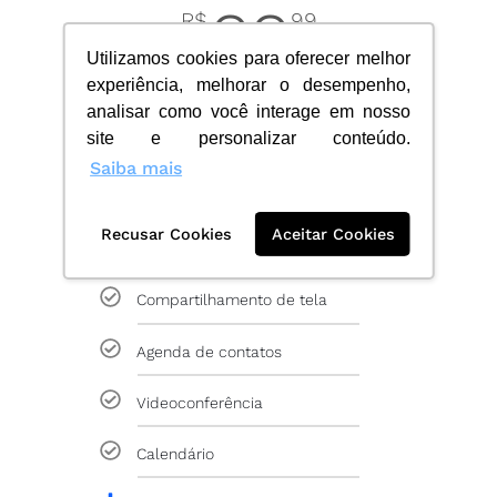
22
R$
99
Utilizamos cookies para oferecer melhor
usuário / mês
experiência, melhorar o desempenho,
analisar como você interage em nosso
site e personalizar conteúdo.
Chat (individual e grupos)
Saiba mais
Transcrição de mensagens de áudio
Recusar Cookies
Aceitar Cookies
Chamadas internas (voz e vídeo)
Compartilhamento de tela
Agenda de contatos
Videoconferência
Calendário