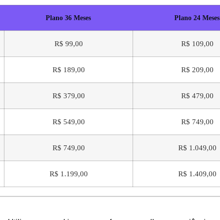
Plano 36 Meses
Plano 24 Meses
R$ 99,00
R$ 109,00
R$ 189,00
R$ 209,00
R$ 379,00
R$ 479,00
R$ 549,00
R$ 749,00
R$ 749,00
R$ 1.049,00
R$ 1.199,00
R$ 1.409,00
ilidade ou um novo número é
gratuita
.
ilidade ou novo número tem um
custo adicional
de: