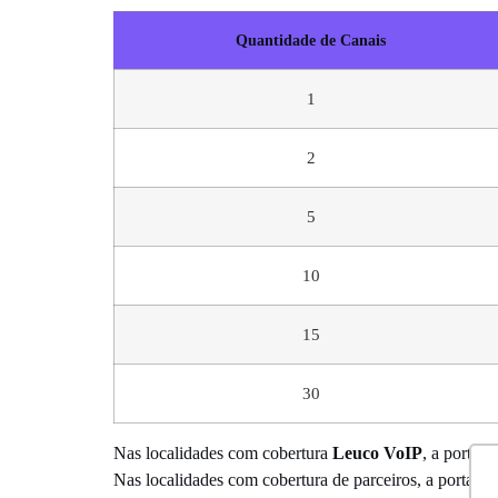
Quantidade de Canais
1
2
5
10
15
30
Nas localidades com cobertura
Leuco VoIP
, a portab
Nas localidades com cobertura de parceiros, a portab