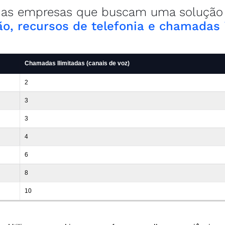
a as empresas que buscam uma solução
o, recursos de telefonia e chamadas 
Chamadas Ilimitadas (canais de voz)
2
3
3
4
6
8
10
15